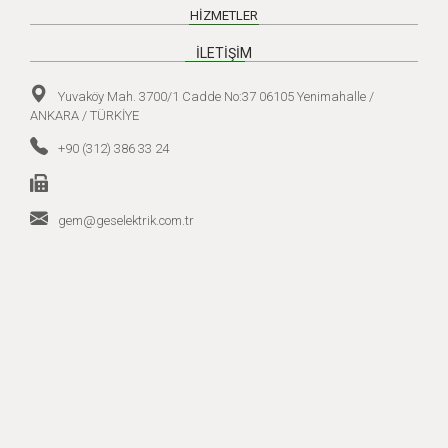
HİZMETLER
İLETİŞİM
Yuvaköy Mah. 3700/1 Cadde No:37 06105 Yenimahalle /
ANKARA / TÜRKİYE
+90 (312) 386 33 24
gem@geselektrik.com.tr