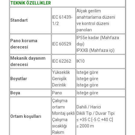
TEKNİK ÖZELLİKLER
Alçak gerilim
IEC 61439-
anahtarlama düzeni
Standart
1/2
ve kontrol düzeni
panoları
IP55e kadar (Mahfaza
Pano koruma
IEC 60529
dışı)
derecesi
IPXXB (Mahfaza içi)
Mekanik dayanım
IEC 62262
IK10
derecesi
Yükseklik
İsteğe göre
Boyutlar
Genişlik
İsteğe göre
Derinlik
İsteğe göre
Boya
Pano
İsteğe göre
Çalışma
ortamı
Dahili / Harici
Montaj şekli
Dikili Tip / Duvar Tipi
Ortam koşulları
Çalışma
≤ +35 C [-5 C +40 C]
sıcaklığı
≤ 2000 m
Rakım