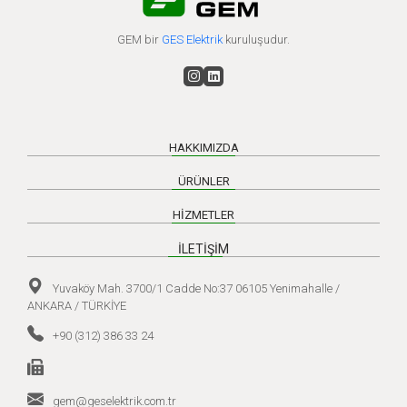
GEM bir
GES Elektrik
kuruluşudur.
HAKKIMIZDA
ÜRÜNLER
HİZMETLER
İLETİŞİM
Yuvaköy Mah. 3700/1 Cadde No:37 06105 Yenimahalle /
ANKARA / TÜRKİYE
+90 (312) 386 33 24
gem@geselektrik.com.tr